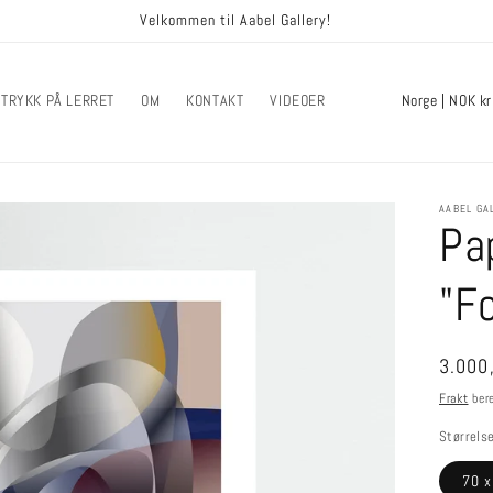
Velkommen til Aabel Gallery!
L
Norge | NOK kr
TRYKK PÅ LERRET
OM
KONTAKT
VIDEOER
a
n
d
AABEL GA
Pa
/
r
"F
e
g
Ordin
3.000
i
pris
Frakt
ber
o
Størrels
n
70 x