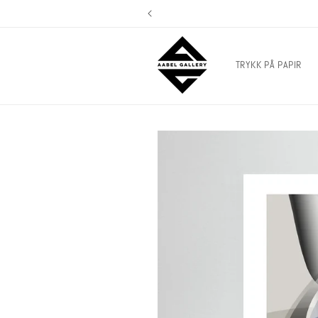
Hopp til
innhold
TRYKK PÅ PAPIR