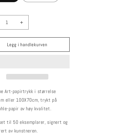
duser
Øk
ngden
mengden
for
irtrykk
Papirtrykk
Legg i handlekurven
uot;Focus
&quot;Focus
uot;
2&quot;
e Art-papirtrykk i størrelse
m eller 100X70cm, trykt på
le-papir av høy kvalitet.
et til 50 eksemplarer, signert og
ert av kunstneren.