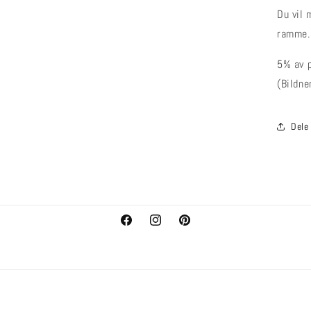
Du vil 
ramme.
5% av p
(Bildne
Dele
Facebook
Instagram
Pinterest